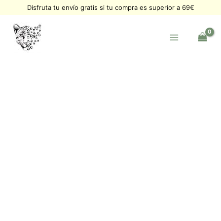
Ir
Disfruta tu envío gratis si tu compra es superior a 69€
al
contenido
Pulsera
Soy
Amor
y
sanación
Tulita
cantidad