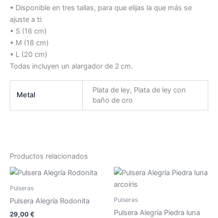
• Disponible en tres tallas, para que elijas la que más se
ajuste a ti:
• S (16 cm)
• M (18 cm)
• L (20 cm)
Todas incluyen un alargador de 2 cm.
Plata de ley, Plata de ley con
Metal
baño de oro
Productos relacionados
Este
Est
producto
pr
Pulseras
tiene
tie
Pulseras
Pulsera Alegría Rodonita
múltiples
múl
Pulsera Alegría Piedra luna
29,00
€