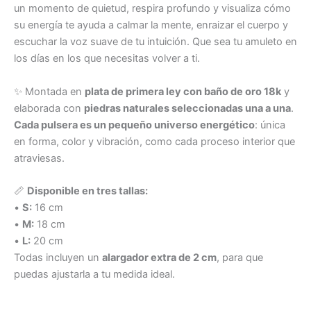
un momento de quietud, respira profundo y visualiza cómo
su energía te ayuda a calmar la mente, enraizar el cuerpo y
escuchar la voz suave de tu intuición. Que sea tu amuleto en
los días en los que necesitas volver a ti.
✨ Montada en
plata de primera ley con baño de oro 18k
y
elaborada con
piedras naturales seleccionadas una a una
.
Cada pulsera es un pequeño universo energético
: única
en forma, color y vibración, como cada proceso interior que
atraviesas.
📏
Disponible en tres tallas:
•
S:
16 cm
•
M:
18 cm
•
L:
20 cm
Todas incluyen un
alargador extra de 2 cm
, para que
puedas ajustarla a tu medida ideal.