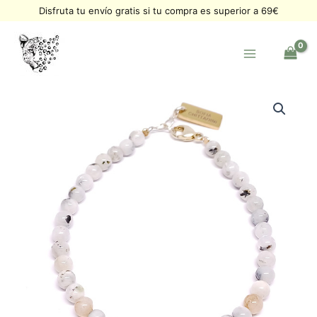
Ir
Disfruta tu envío gratis si tu compra es superior a 69€
al
contenido
Pulsera
Alegría
Piedra
luna
arcoíris
oro
cantidad