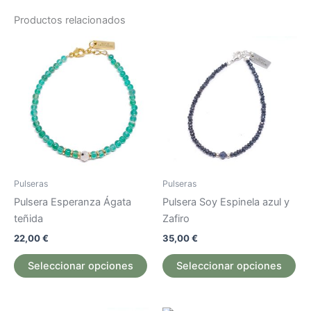
Productos relacionados
Este
Est
producto
pr
tiene
tie
múltiples
múl
variantes.
var
Las
La
opciones
op
se
se
pueden
pu
Pulseras
Pulseras
elegir
ele
Pulsera Esperanza Ágata
Pulsera Soy Espinela azul y
en
en
teñida
Zafiro
la
la
22,00
€
35,00
€
página
pág
de
de
Seleccionar opciones
Seleccionar opciones
producto
pr