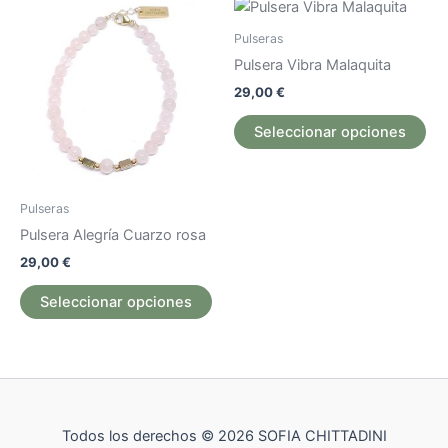
Este
Est
producto
pr
Pulseras
tiene
tie
Pulsera Vibra Malaquita
múltiples
múl
29,00
€
variantes.
var
Las
La
Seleccionar opciones
opciones
op
se
se
pueden
pu
Pulseras
elegir
ele
Pulsera Alegría Cuarzo rosa
en
en
29,00
€
la
la
página
pág
Seleccionar opciones
de
de
producto
pr
Todos los derechos © 2026 SOFIA CHITTADINI