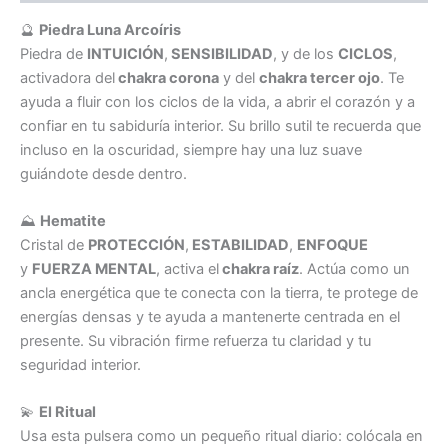
🔮
Piedra Luna Arcoíris
Piedra de
INTUICIÓN
,
SENSIBILIDAD
, y de los
CICLOS
,
activadora del
chakra corona
y del
chakra tercer ojo
. Te
ayuda a fluir con los ciclos de la vida, a abrir el corazón y a
confiar en tu sabiduría interior. Su brillo sutil te recuerda que
incluso en la oscuridad, siempre hay una luz suave
guiándote desde dentro.
⛰️
Hematite
Cristal de
PROTECCIÓN
,
ESTABILIDAD
,
ENFOQUE
y
FUERZA MENTAL
, activa el
chakra raíz
. Actúa como un
ancla energética que te conecta con la tierra, te protege de
energías densas y te ayuda a mantenerte centrada en el
presente. Su vibración firme refuerza tu claridad y tu
seguridad interior.
💫
El Ritual
Usa esta pulsera como un pequeño ritual diario: colócala en