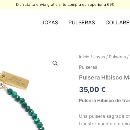
Disfruta tu envío gratis si tu compra es superior a 69€
JOYAS
PULSERAS
COLLARE
Pulsera
Inicio
/
Joyas
/
Pulseras
/ 
Hibisco
Pulseras
Malaquita
y
Pulsera Hibisco Ma
Tulita
cantidad
35,00
€
Pulsera Hibisco de tr
Una pulsera sagrada c
transformación emocio