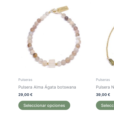
Este
producto
tiene
múltiples
variantes.
Las
opciones
se
pueden
elegir
en
la
Pulseras
Pulseras
página
Pulsera Alma Ágata botswana
Pulsera 
de
29,00
€
39,00
€
producto
Seleccionar opciones
Selecc