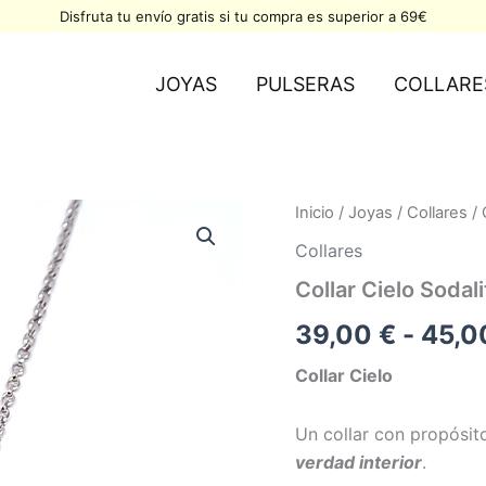
Disfruta tu envío gratis si tu compra es superior a 69€
JOYAS
PULSERAS
COLLARE
Collar
Inicio
/
Joyas
/
Collares
/ 
Cielo
Collares
Sodalita
cantidad
Collar Cielo Sodali
39,00
€
-
45,
Collar Cielo
Un collar con propósit
verdad interior
.