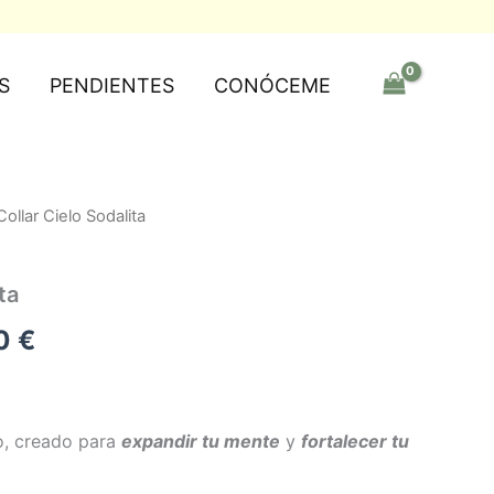
S
PENDIENTES
CONÓCEME
Collar Cielo Sodalita
Rango
de
ta
precios:
00
€
desde
39,00 €
hasta
o, creado para
expandir tu mente
y
fortalecer tu
45,00 €