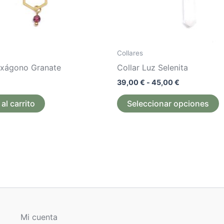
p
e
e
l
Collares
p
exágono Granate
Collar Luz Selenita
d
39,00
€
-
45,00
€
p
al carrito
Seleccionar opciones
Mi cuenta