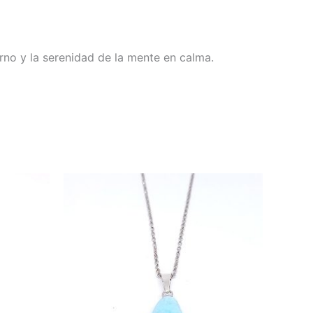
urno y la serenidad de la mente en calma.
ste
roducto
iene
últiples
ariantes.
as
pciones
e