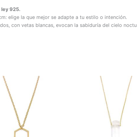
 ley 925.
: elige la que mejor se adapte a tu estilo o intención.
dos, con vetas blancas, evocan la sabiduría del cielo noct
Rango
E
de
p
precios:
desde
t
39,00 €
m
hasta
v
45,00 €
L
o
s