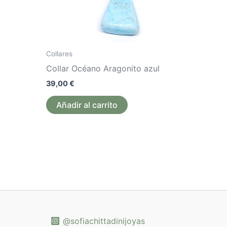
ueden
legir
n
a
Collares
ágina
Collar Océano Aragonito azul
e
39,00
€
roducto
Añadir al carrito
@sofiachittadinijoyas