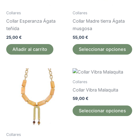
se
pu
Collares
Collares
ele
Collar Esperanza Ágata
Collar Madre tierra Ágata
en
teñida
musgosa
la
25,00
€
55,00
€
pág
de
Añadir al carrito
Seleccionar opciones
pr
Est
pr
Collares
tie
Collar Vibra Malaquita
múl
59,00
€
var
La
Seleccionar opciones
op
se
pu
Collares
ele