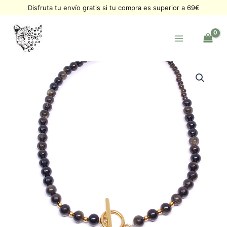
Ir
Disfruta tu envío gratis si tu compra es superior a 69€
al
contenido
Collar
Shankara
Obsidiana
dorada
cantidad