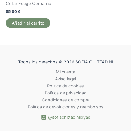
Collar Fuego Cornalina
en
55,00
€
la
pág
Añadir al carrito
de
pr
Todos los derechos © 2026 SOFIA CHITTADINI
Mi cuenta
Aviso legal
Política de cookies
Política de privacidad
Condiciones de compra
Política de devoluciones y reembolsos
@sofiachittadinijoyas