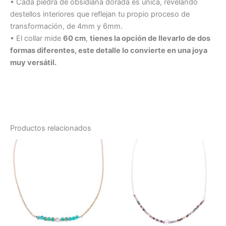
• Cada piedra de obsidiana dorada es única, revelando
destellos interiores que reflejan tu propio proceso de
transformación, de 4mm y 6mm.
• El collar mide
60 cm
,
tienes la opción de llevarlo de dos
formas diferentes, este detalle lo convierte en una joya
muy versátil.
Productos relacionados
Est
pr
tie
múl
var
La
op