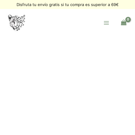
Ir
Disfruta tu envío gratis si tu compra es superior a 69€
al
contenido
Pulsera
Soy
Espinela
azul
y
Zafiro
cantidad