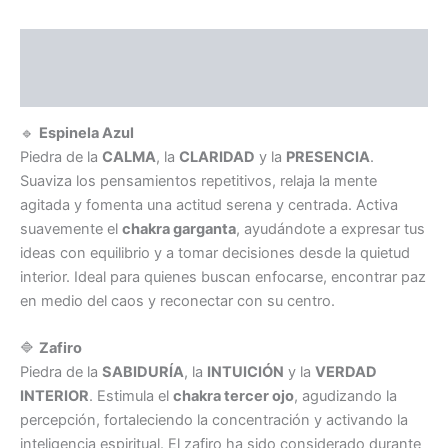
Descripción
Información adicional
🔹
Espinela Azul
Piedra de la
CALMA
, la
CLARIDAD
y la
PRESENCIA
.
Suaviza los pensamientos repetitivos, relaja la mente
agitada y fomenta una actitud serena y centrada. Activa
suavemente el
chakra garganta
, ayudándote a expresar tus
ideas con equilibrio y a tomar decisiones desde la quietud
interior. Ideal para quienes buscan enfocarse, encontrar paz
en medio del caos y reconectar con su centro.
🔷
Zafiro
Piedra de la
SABIDURÍA
, la
INTUICIÓN
y la
VERDAD
INTERIOR
. Estimula el
chakra tercer ojo
, agudizando la
percepción, fortaleciendo la concentración y activando la
inteligencia espiritual. El zafiro ha sido considerado durante