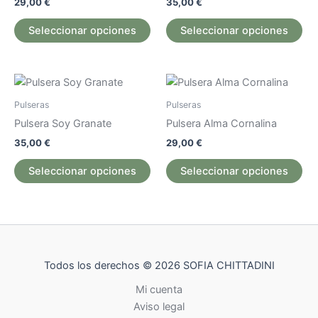
29,00
€
35,00
€
opciones
op
se
se
Seleccionar opciones
Seleccionar opciones
pueden
pu
elegir
ele
en
en
Este
Est
la
la
producto
pr
Pulseras
Pulseras
página
pág
tiene
tie
Pulsera Soy Granate
Pulsera Alma Cornalina
de
de
múltiples
múl
35,00
€
29,00
€
producto
pr
variantes.
var
Las
La
Seleccionar opciones
Seleccionar opciones
opciones
op
se
se
pueden
pu
elegir
ele
en
en
Todos los derechos © 2026 SOFIA CHITTADINI
la
la
página
pág
Mi cuenta
de
de
Aviso legal