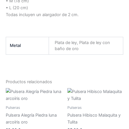
• M (18 cm)
• L (20 cm)
Todas incluyen un alargador de 2 cm.
Plata de ley, Plata de ley con
Metal
baño de oro
Productos relacionados
Este
Est
producto
pr
tiene
tie
Pulseras
Pulseras
múltiples
múl
Pulsera Alegría Piedra luna
Pulsera Hibisco Malaquita y
variantes.
var
arcoíris oro
Tulita
Las
La