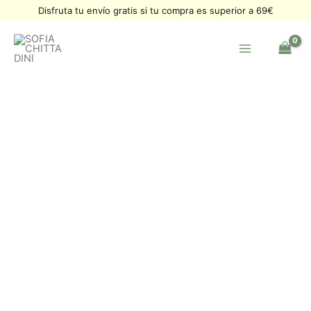
Ir
Disfruta tu envío gratis si tu compra es superior a 69€
al
contenido
Pulsera
Alma
Cornalina
cantidad