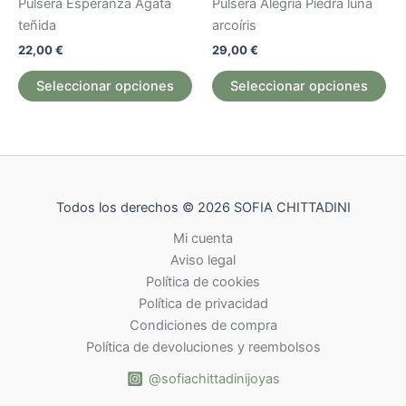
Pulsera Esperanza Ágata
Pulsera Alegría Piedra luna
de
de
variantes.
var
teñida
arcoíris
producto
pr
Las
La
22,00
€
29,00
€
opciones
op
se
se
Seleccionar opciones
Seleccionar opciones
pueden
pu
elegir
ele
en
en
la
la
página
pág
Todos los derechos © 2026 SOFIA CHITTADINI
de
de
producto
pr
Mi cuenta
Aviso legal
Política de cookies
Política de privacidad
Condiciones de compra
Política de devoluciones y reembolsos
@sofiachittadinijoyas