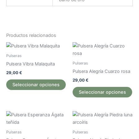
Productos relacionados
Este
Est
producto
pr
Pulseras
tiene
tie
Pulseras
Pulsera Vibra Malaquita
múltiples
múl
Pulsera Alegría Cuarzo rosa
29,00
€
variantes.
var
29,00
€
Las
La
Seleccionar opciones
opciones
op
Seleccionar opciones
se
se
pueden
pu
elegir
ele
Este
Est
en
en
producto
pr
la
la
tiene
tie
Pulseras
Pulseras
página
pág
múltiples
múl