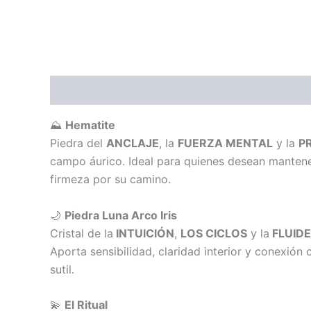
Descripción
Información adicional
Valoraci
⛰️
Hematite
Piedra del
ANCLAJE
, la
FUERZA MENTAL
y la
P
campo áurico. Ideal para quienes desean mantene
firmeza por su camino.
🌙
Piedra Luna Arco Iris
Cristal de la
INTUICIÓN
,
LOS CICLOS
y la
FLUID
Aporta sensibilidad, claridad interior y conexión 
sutil.
💫
El Ritual