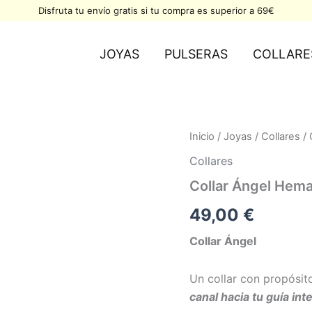
Disfruta tu envío gratis si tu compra es superior a 69€
JOYAS
PULSERAS
COLLARE
Collar
Inicio
/
Joyas
/
Collares
/ 
Ángel
Collares
Hematite
y
Collar Ángel Hemat
Piedra
luna
49,00
€
cantidad
Collar Ángel
Un collar con propósit
canal hacia tu guía inte