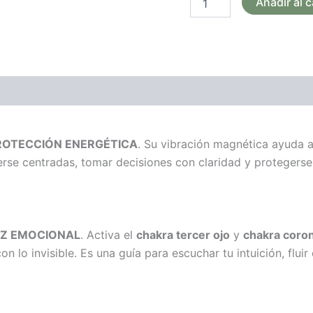
Añadir al c
ones (0)
ROTECCIÓN ENERGÉTICA
. Su vibración magnética ayuda a 
rse centradas, tomar decisiones con claridad y protegerse
EZ EMOCIONAL
. Activa el
chakra tercer ojo
y
chakra coro
con lo invisible. Es una guía para escuchar tu intuición, fl