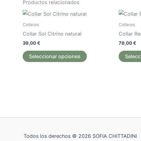
Productos relacionados
Este
producto
Collares
Collares
tiene
Collar Sol Citrino natural
Collar R
múltiples
39,00
€
79,00
€
variantes.
Las
Seleccionar opciones
Selecc
opciones
se
pueden
elegir
en
la
página
de
producto
Todos los derechos © 2026 SOFIA CHITTADINI