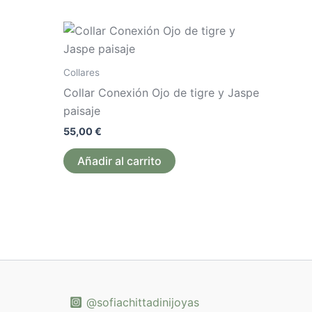
ste
roducto
iene
Collares
últiples
Collar Conexión Ojo de tigre y Jaspe
ariantes.
paisaje
as
55,00
€
pciones
e
Añadir al carrito
ueden
legir
n
a
ágina
e
roducto
@sofiachittadinijoyas